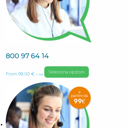
800 97 64 14
Questo
Seleziona opzioni
From
99,00
€
+ iva
prodotto
ha
più
varianti.
Le
opzioni
possono
essere