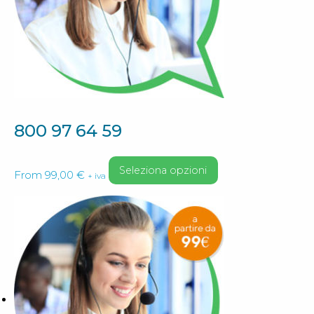
scelte
nella
pagina
del
prodotto
800 97 64 59
Questo
Seleziona opzioni
From
99,00
€
+ iva
prodotto
ha
più
varianti.
Le
opzioni
possono
essere