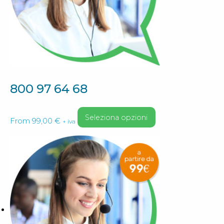
scelte
nella
pagina
del
prodotto
800 97 64 68
Questo
Seleziona opzioni
From
99,00
€
+ iva
prodotto
ha
più
varianti.
Le
opzioni
possono
essere
scelte