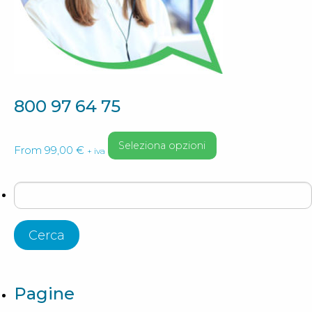
pagina
del
prodotto
800 97 64 75
Questo
Seleziona opzioni
From
99,00
€
+ iva
prodotto
ha
più
Ricerca
varianti.
per:
Le
opzioni
possono
essere
scelte
Pagine
nella