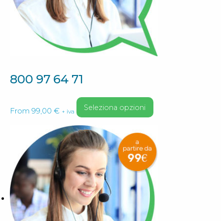
nella
pagina
del
prodotto
800 97 64 71
Questo
Seleziona opzioni
From
99,00
€
+ iva
prodotto
ha
più
varianti.
Le
opzioni
possono
essere
scelte
nella