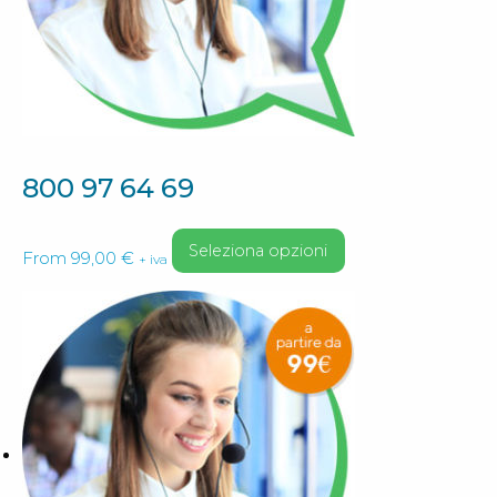
nella
pagina
del
prodotto
800 97 64 69
Questo
Seleziona opzioni
From
99,00
€
+ iva
prodotto
ha
più
varianti.
Le
opzioni
possono
essere
scelte