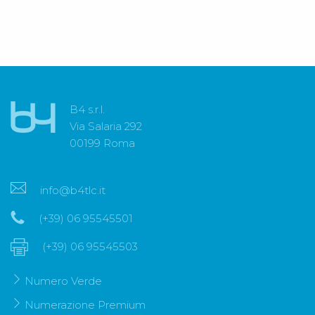
B4 s.r.l.
Via Salaria 292
00199 Roma
info@b4tlc.it
(+39) 06 95545501
(+39) 06 95545503
Numero Verde
Numerazione Premium