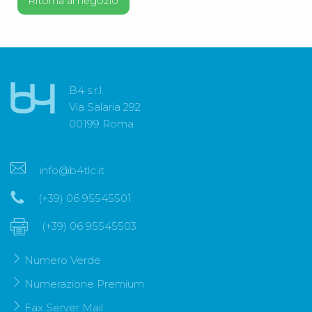
Ritorna al negozio
B4 s.r.l.
Via Salaria 292
00199 Roma
info@b4tlc.it
(+39) 06 95545501
(+39) 06 95545503
Numero Verde
Numerazione Premium
Fax Server Mail