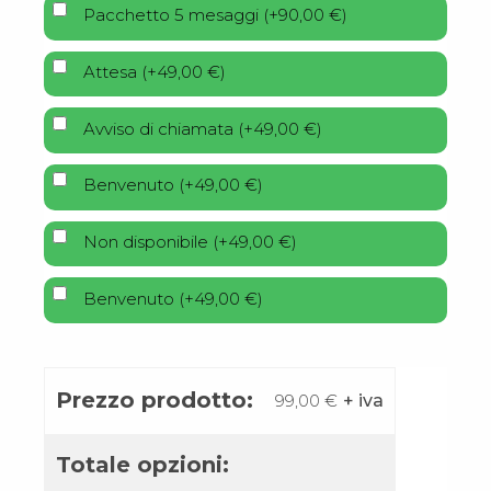
Pacchetto 5 mesaggi
(
+
90,00
€
)
Attesa
(
+
49,00
€
)
Avviso di chiamata
(
+
49,00
€
)
Benvenuto
(
+
49,00
€
)
Non disponibile
(
+
49,00
€
)
Benvenuto
(
+
49,00
€
)
Prezzo prodotto:
99,00
€
+ iva
Totale opzioni: