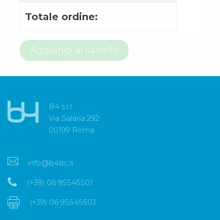
Totale ordine:
800
Aggiungi al carrello
97
64
71
quantità
B4 s.r.l.
Via Salaria 292
00199 Roma
info@b4tlc.it
(+39) 06 95545501
(+39) 06 95545503