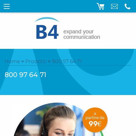
Home
>
Prodotti
>
800 97 64 71
800 97 64 71