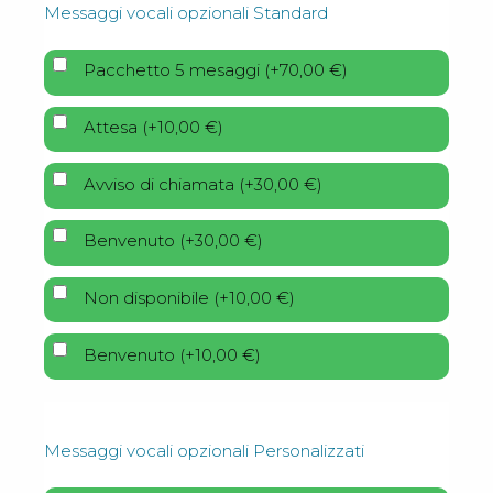
Messaggi vocali opzionali Standard
Pacchetto 5 mesaggi
(
+
70,00
€
)
Attesa
(
+
10,00
€
)
Avviso di chiamata
(
+
30,00
€
)
Benvenuto
(
+
30,00
€
)
Non disponibile
(
+
10,00
€
)
Benvenuto
(
+
10,00
€
)
Messaggi vocali opzionali Personalizzati