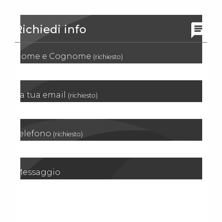
Richiedi info
Nome e Cognome
(richiesto)
La tua email
(richiesto)
Telefono
(richiesto)
Messaggio