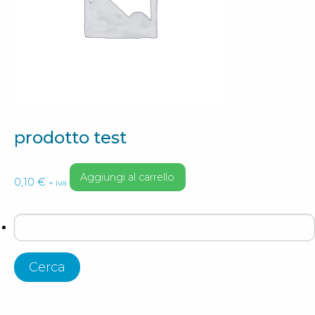
prodotto test
Aggiungi al carrello
0,10
€
+ iva
Ricerca
per: