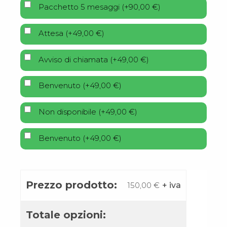
Pacchetto 5 mesaggi
(
+
90,00
€
)
Attesa
(
+
49,00
€
)
Avviso di chiamata
(
+
49,00
€
)
Benvenuto
(
+
49,00
€
)
Non disponibile
(
+
49,00
€
)
Benvenuto
(
+
49,00
€
)
Prezzo prodotto:
150,00
€
+ iva
Totale opzioni: