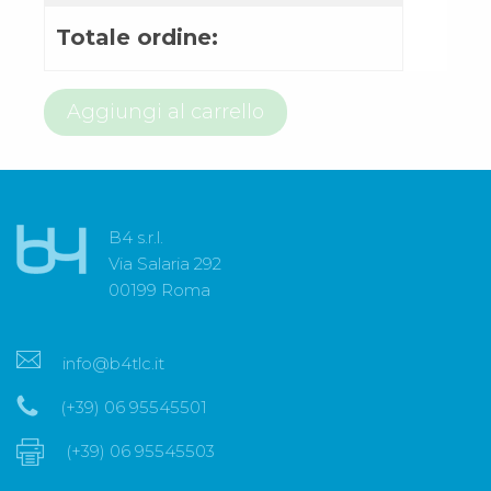
Totale ordine:
800
Aggiungi al carrello
97
66
84
quantità
B4 s.r.l.
Via Salaria 292
00199 Roma
info@b4tlc.it
(+39) 06 95545501
(+39) 06 95545503