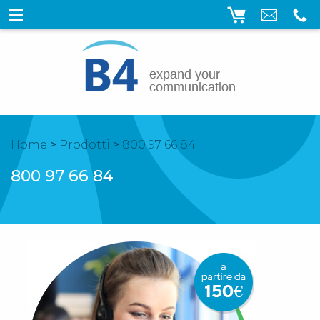
Home
>
Prodotti
>
800 97 66 84
800 97 66 84