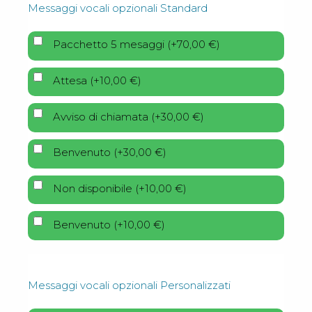
Messaggi vocali opzionali Standard
Pacchetto 5 mesaggi
(
+
70,00
€
)
Attesa
(
+
10,00
€
)
Avviso di chiamata
(
+
30,00
€
)
Benvenuto
(
+
30,00
€
)
Non disponibile
(
+
10,00
€
)
Benvenuto
(
+
10,00
€
)
Messaggi vocali opzionali Personalizzati