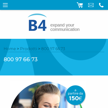
Home
>
Prodotti
>
800 97 66 73
800 97 66 73