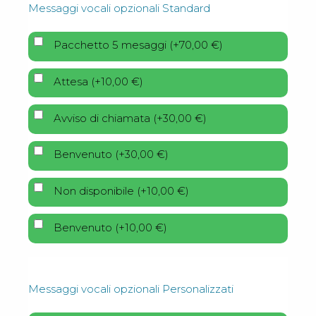
Messaggi vocali opzionali Standard
Pacchetto 5 mesaggi
(
+
70,00
€
)
Attesa
(
+
10,00
€
)
Avviso di chiamata
(
+
30,00
€
)
Benvenuto
(
+
30,00
€
)
Non disponibile
(
+
10,00
€
)
Benvenuto
(
+
10,00
€
)
Messaggi vocali opzionali Personalizzati