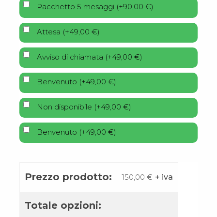
Pacchetto 5 mesaggi
(
+
90,00
€
)
Attesa
(
+
49,00
€
)
Avviso di chiamata
(
+
49,00
€
)
Benvenuto
(
+
49,00
€
)
Non disponibile
(
+
49,00
€
)
Benvenuto
(
+
49,00
€
)
Prezzo prodotto:
150,00
€
+ iva
Totale opzioni: