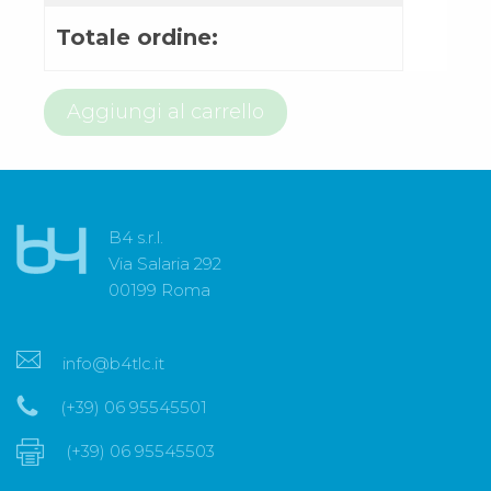
Totale ordine:
800
Aggiungi al carrello
97
66
73
quantità
B4 s.r.l.
Via Salaria 292
00199 Roma
info@b4tlc.it
(+39) 06 95545501
(+39) 06 95545503