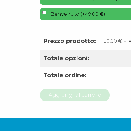
Benvenuto
(
+
49,00
€
)
Prezzo prodotto:
150,00
€
+ i
Totale opzioni:
Totale ordine:
800
Aggiungi al carrello
97
66
54
quantità