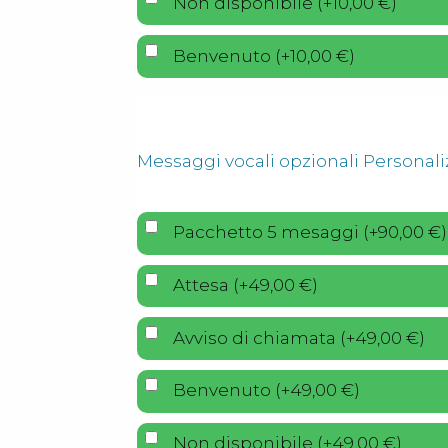
Non disponibile
(
+
10,00
€
)
Benvenuto
(
+
10,00
€
)
Messaggi vocali opzionali Personali
Pacchetto 5 mesaggi
(
+
90,00
€
)
Attesa
(
+
49,00
€
)
Avviso di chiamata
(
+
49,00
€
)
Benvenuto
(
+
49,00
€
)
Non disponibile
(
+
49,00
€
)