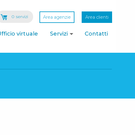
0 servizi
Area agenzie
Area clienti
fficio virtuale
Servizi
Contatti