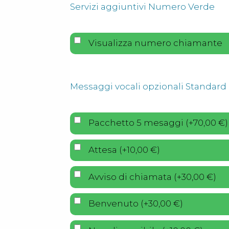
Servizi aggiuntivi Numero Verde
Visualizza numero chiamante
Messaggi vocali opzionali Standard
Pacchetto 5 mesaggi
(
+
70,00
€
)
Attesa
(
+
10,00
€
)
Avviso di chiamata
(
+
30,00
€
)
Benvenuto
(
+
30,00
€
)