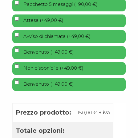
Pacchetto 5 mesaggi
(
+
90,00
€
)
Attesa
(
+
49,00
€
)
Avviso di chiamata
(
+
49,00
€
)
Benvenuto
(
+
49,00
€
)
Non disponibile
(
+
49,00
€
)
Benvenuto
(
+
49,00
€
)
Prezzo prodotto:
150,00
€
+ iva
Totale opzioni: