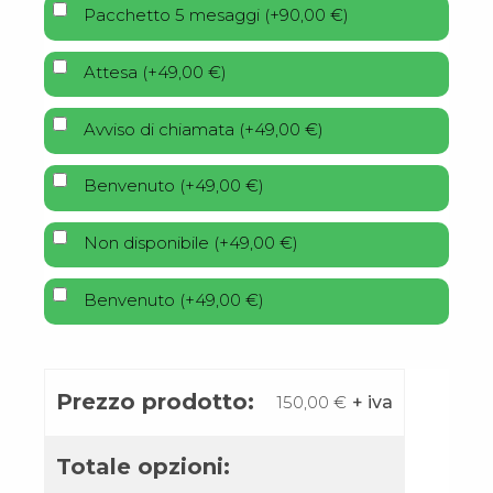
Pacchetto 5 mesaggi
(
+
90,00
€
)
Attesa
(
+
49,00
€
)
Avviso di chiamata
(
+
49,00
€
)
Benvenuto
(
+
49,00
€
)
Non disponibile
(
+
49,00
€
)
Benvenuto
(
+
49,00
€
)
Prezzo prodotto:
150,00
€
+ iva
Totale opzioni: