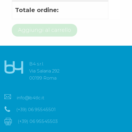
Totale ordine:
800
Aggiungi al carrello
97
66
29
quantità
B4 s.r.l.
Via Salaria 292
00199 Roma
info@b4tlc.it
(+39) 06 95545501
(+39) 06 95545503