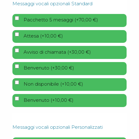
Messaggi vocali opzionali Standard
Pacchetto 5 mesaggi
(
+
70,00
€
)
Attesa
(
+
10,00
€
)
Avviso di chiamata
(
+
30,00
€
)
Benvenuto
(
+
30,00
€
)
Non disponibile
(
+
10,00
€
)
Benvenuto
(
+
10,00
€
)
Messaggi vocali opzionali Personalizzati