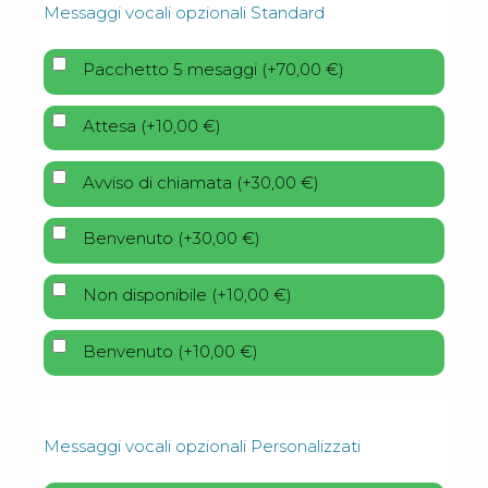
Messaggi vocali opzionali Standard
Pacchetto 5 mesaggi
(
+
70,00
€
)
Attesa
(
+
10,00
€
)
Avviso di chiamata
(
+
30,00
€
)
Benvenuto
(
+
30,00
€
)
Non disponibile
(
+
10,00
€
)
Benvenuto
(
+
10,00
€
)
Messaggi vocali opzionali Personalizzati