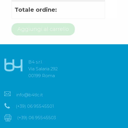
Totale ordine:
800
Aggiungi al carrello
97
66
12
quantità
B4 s.r.l.
Via Salaria 292
00199 Roma
info@b4tlc.it
(+39) 06 95545501
(+39) 06 95545503