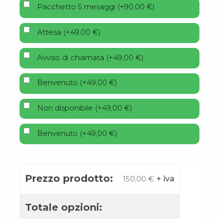
Pacchetto 5 mesaggi
(
+
90,00
€
)
Attesa
(
+
49,00
€
)
Avviso di chiamata
(
+
49,00
€
)
Benvenuto
(
+
49,00
€
)
Non disponibile
(
+
49,00
€
)
Benvenuto
(
+
49,00
€
)
Prezzo prodotto:
150,00
€
+ iva
Totale opzioni: