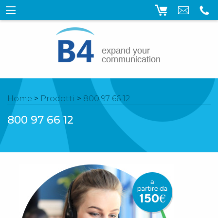
Home
>
Prodotti
>
800 97 66 12
800 97 66 12