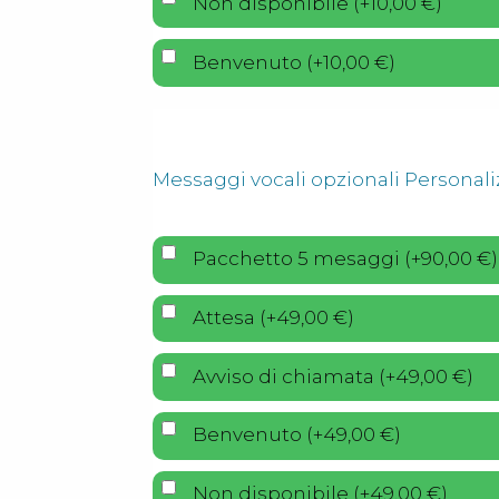
Non disponibile
(
+
10,00
€
)
Benvenuto
(
+
10,00
€
)
Messaggi vocali opzionali Personali
Pacchetto 5 mesaggi
(
+
90,00
€
)
Attesa
(
+
49,00
€
)
Avviso di chiamata
(
+
49,00
€
)
Benvenuto
(
+
49,00
€
)
Non disponibile
(
+
49,00
€
)