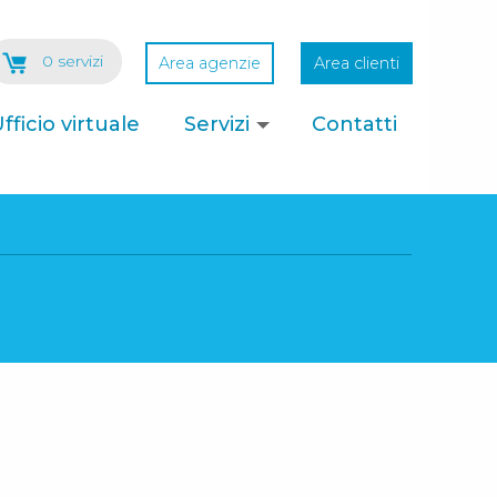
0 servizi
Area agenzie
Area clienti
fficio virtuale
Servizi
Contatti