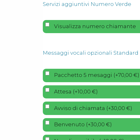
Servizi aggiuntivi Numero Verde
Visualizza numero chiamante
Messaggi vocali opzionali Standard
Pacchetto 5 mesaggi
(
+
70,00
€
)
Attesa
(
+
10,00
€
)
Avviso di chiamata
(
+
30,00
€
)
Benvenuto
(
+
30,00
€
)