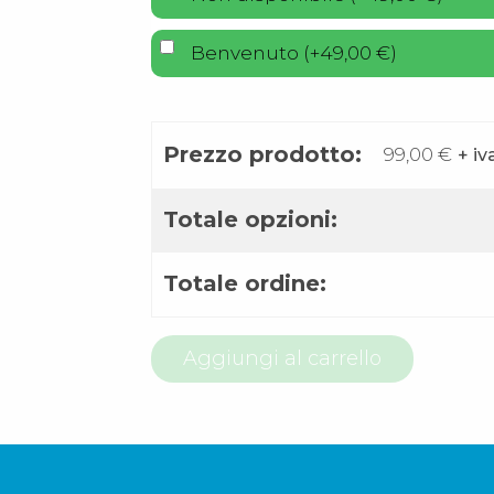
Benvenuto
(
+
49,00
€
)
Prezzo prodotto:
99,00
€
+ iv
Totale opzioni:
Totale ordine:
800
Aggiungi al carrello
97
65
68
quantità