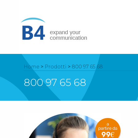
Home
>
Prodotti
>
800 97 65 68
800 97 65 68