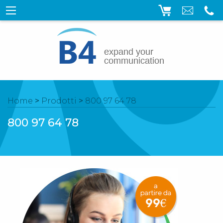
Home
>
Prodotti
>
800 97 64 78
800 97 64 78