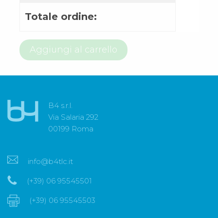
Totale ordine:
800
Aggiungi al carrello
97
64
78
quantità
B4 s.r.l.
Via Salaria 292
00199 Roma
info@b4tlc.it
(+39) 06 95545501
(+39) 06 95545503