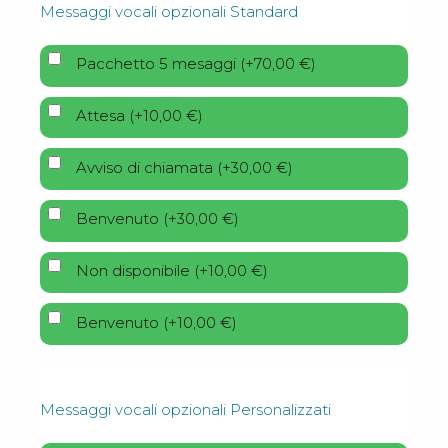
Messaggi vocali opzionali Standard
Pacchetto 5 mesaggi
(
+
70,00
€
)
Attesa
(
+
10,00
€
)
Avviso di chiamata
(
+
30,00
€
)
Benvenuto
(
+
30,00
€
)
Non disponibile
(
+
10,00
€
)
Benvenuto
(
+
10,00
€
)
Messaggi vocali opzionali Personalizzati