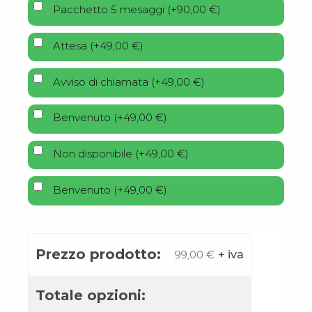
Pacchetto 5 mesaggi
(
+
90,00
€
)
Attesa
(
+
49,00
€
)
Avviso di chiamata
(
+
49,00
€
)
Benvenuto
(
+
49,00
€
)
Non disponibile
(
+
49,00
€
)
Benvenuto
(
+
49,00
€
)
Prezzo prodotto:
99,00
€
+ iva
Totale opzioni: