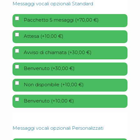
Messaggi vocali opzionali Standard
Pacchetto 5 mesaggi
(
+
70,00
€
)
Attesa
(
+
10,00
€
)
Avviso di chiamata
(
+
30,00
€
)
Benvenuto
(
+
30,00
€
)
Non disponibile
(
+
10,00
€
)
Benvenuto
(
+
10,00
€
)
Messaggi vocali opzionali Personalizzati