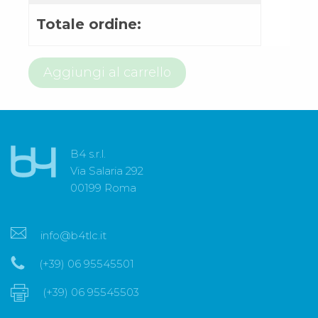
Totale ordine:
800
Aggiungi al carrello
58
99
59
quantità
B4 s.r.l.
Via Salaria 292
00199 Roma
info@b4tlc.it
(+39) 06 95545501
(+39) 06 95545503