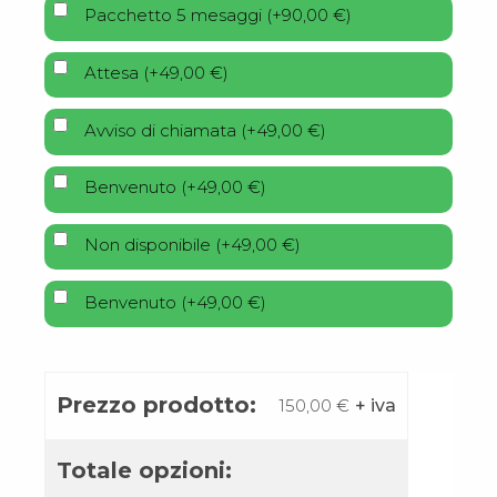
Pacchetto 5 mesaggi
(
+
90,00
€
)
Attesa
(
+
49,00
€
)
Avviso di chiamata
(
+
49,00
€
)
Benvenuto
(
+
49,00
€
)
Non disponibile
(
+
49,00
€
)
Benvenuto
(
+
49,00
€
)
Prezzo prodotto:
150,00
€
+ iva
Totale opzioni: