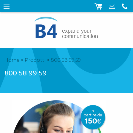
Home
>
Prodotti
>
800 58 99 59
800 58 99 59