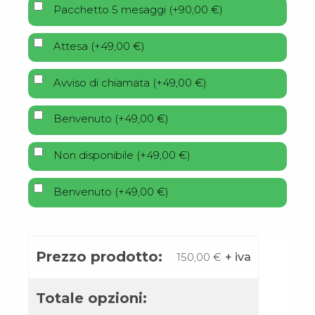
Pacchetto 5 mesaggi
(
+
90,00
€
)
Attesa
(
+
49,00
€
)
Avviso di chiamata
(
+
49,00
€
)
Benvenuto
(
+
49,00
€
)
Non disponibile
(
+
49,00
€
)
Benvenuto
(
+
49,00
€
)
Prezzo prodotto:
150,00
€
+ iva
Totale opzioni: