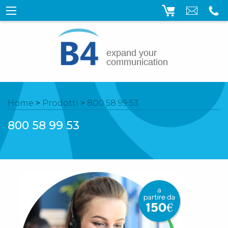
Home
>
Prodotti
>
800 58 99 53
800 58 99 53