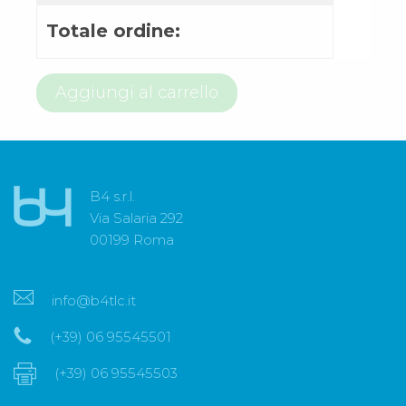
Totale ordine:
800
Aggiungi al carrello
58
99
53
quantità
B4 s.r.l.
Via Salaria 292
00199 Roma
info@b4tlc.it
(+39) 06 95545501
(+39) 06 95545503