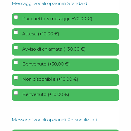
Messaggi vocali opzionali Standard
Pacchetto 5 mesaggi
(
+
70,00
€
)
Attesa
(
+
10,00
€
)
Avviso di chiamata
(
+
30,00
€
)
Benvenuto
(
+
30,00
€
)
Non disponibile
(
+
10,00
€
)
Benvenuto
(
+
10,00
€
)
Messaggi vocali opzionali Personalizzati