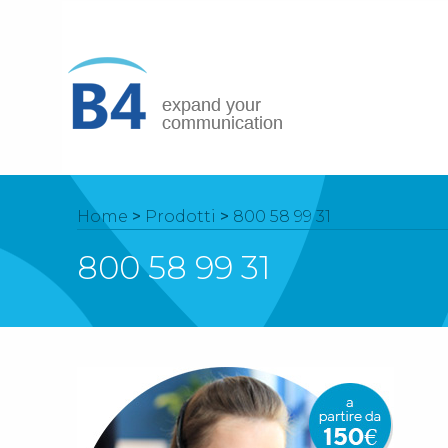
Home
>
Prodotti
>
800 58 99 31
800 58 99 31