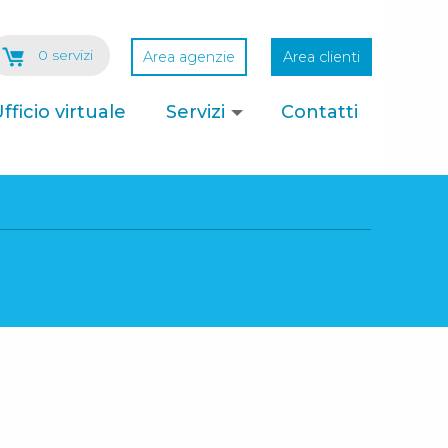
0 servizi
Area agenzie
Area clienti
fficio virtuale
Servizi
Contatti