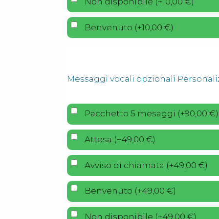
Non disponibile
(
+
10,00
€
)
Benvenuto
(
+
10,00
€
)
Messaggi vocali opzionali Personali
Pacchetto 5 mesaggi
(
+
90,00
€
)
Attesa
(
+
49,00
€
)
Avviso di chiamata
(
+
49,00
€
)
Benvenuto
(
+
49,00
€
)
Non disponibile
(
+
49,00
€
)