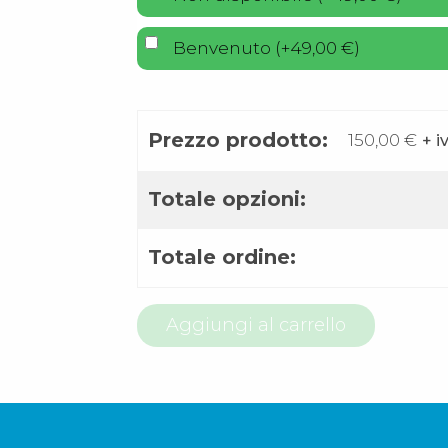
Benvenuto
(
+
49,00
€
)
Prezzo prodotto:
150,00
€
+ i
Totale opzioni:
Totale ordine:
800
Aggiungi al carrello
58
99
31
quantità