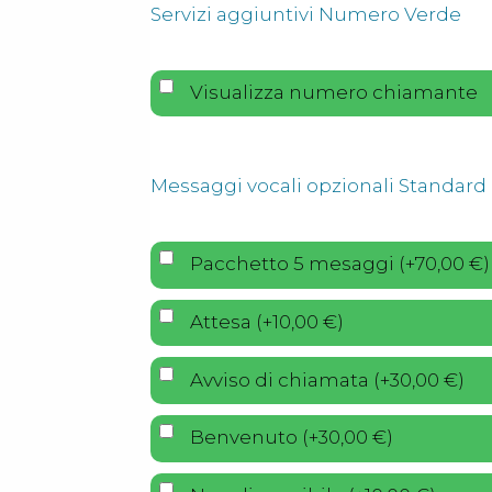
Servizi aggiuntivi Numero Verde
Visualizza numero chiamante
Messaggi vocali opzionali Standard
Pacchetto 5 mesaggi
(
+
70,00
€
)
Attesa
(
+
10,00
€
)
Avviso di chiamata
(
+
30,00
€
)
Benvenuto
(
+
30,00
€
)