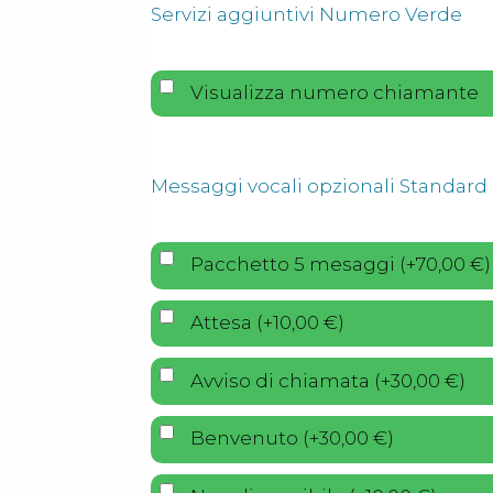
Servizi aggiuntivi Numero Verde
Visualizza numero chiamante
Messaggi vocali opzionali Standard
Pacchetto 5 mesaggi
(
+
70,00
€
)
Attesa
(
+
10,00
€
)
Avviso di chiamata
(
+
30,00
€
)
Benvenuto
(
+
30,00
€
)