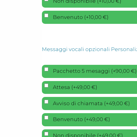
Non disponibile
(
+
10,00
€
)
Benvenuto
(
+
10,00
€
)
Messaggi vocali opzionali Personali
Pacchetto 5 mesaggi
(
+
90,00
€
)
Attesa
(
+
49,00
€
)
Avviso di chiamata
(
+
49,00
€
)
Benvenuto
(
+
49,00
€
)
Non disponibile
(
+
49,00
€
)