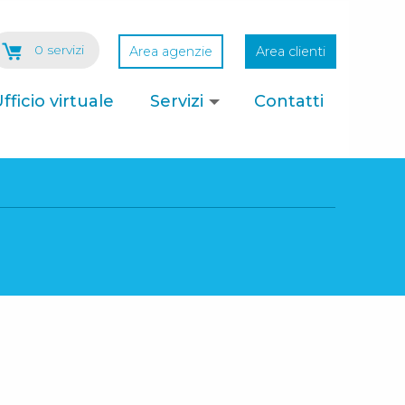
0 servizi
Area agenzie
Area clienti
fficio virtuale
Servizi
Contatti