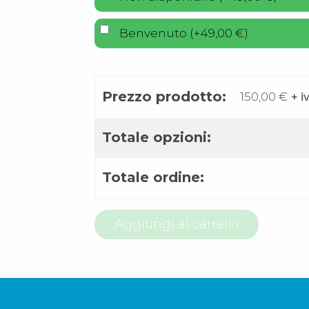
Benvenuto
(
+
49,00
€
)
Prezzo prodotto:
150,00
€
+ i
Totale opzioni:
Totale ordine:
800
Aggiungi al carrello
58
99
28
quantità