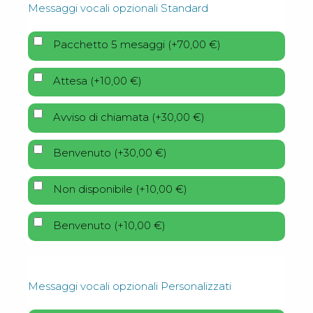
Messaggi vocali opzionali Standard
Pacchetto 5 mesaggi
(
+
70,00
€
)
Attesa
(
+
10,00
€
)
Avviso di chiamata
(
+
30,00
€
)
Benvenuto
(
+
30,00
€
)
Non disponibile
(
+
10,00
€
)
Benvenuto
(
+
10,00
€
)
Messaggi vocali opzionali Personalizzati