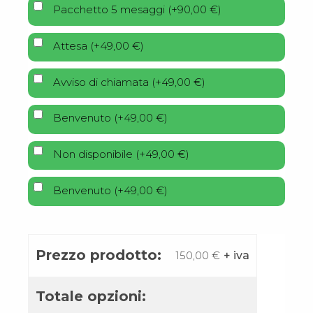
Pacchetto 5 mesaggi
(
+
90,00
€
)
Attesa
(
+
49,00
€
)
Avviso di chiamata
(
+
49,00
€
)
Benvenuto
(
+
49,00
€
)
Non disponibile
(
+
49,00
€
)
Benvenuto
(
+
49,00
€
)
Prezzo prodotto:
150,00
€
+ iva
Totale opzioni: