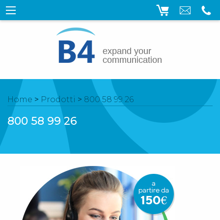
Home
>
Prodotti
>
800 58 99 26
800 58 99 26