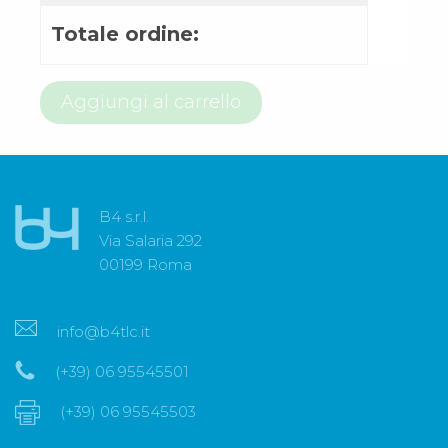
Totale ordine:
800
Aggiungi al carrello
58
99
26
quantità
B4 s.r.l.
Via Salaria 292
00199 Roma
info@b4tlc.it
(+39) 06 95545501
(+39) 06 95545503