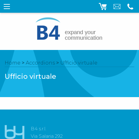
Home
>
Accordions
>
Ufficio virtuale
Ufficio virtuale
B4 s.r.l.
Via Salaria 292